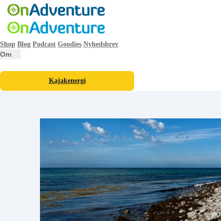
Shop
Blog
Podcast
Goodies
Nyhedsbrev
Om
Kajakenergi