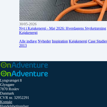
30/05-2026
Nyt i Kajakenergi - Maj 2026: Hverdagens Styrketræning
Kajakenergi
Alle indlæg
Nyheder
Inspiration
Kajakenergi
Case Studie
2013
Lyngvænget 8
Glyngøre
7870 Roslev
Danmark
CVR nr. 32952291
Kontakt
Handelsbetingelser