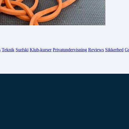
s
Teknik
Surfski
Klub-kurser
Privatundervisning
Reviews
Sikkerhed
Gr