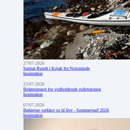
27/07-2026
Samsø Rundt i Kajak fra Norsminde
Inspiration
25/07-2026
Belønningen for vedholdende rulletræning
Inspiration
07/07-2026
Bølgerne vækker os til live - Sommersurf 2026
Inspiration