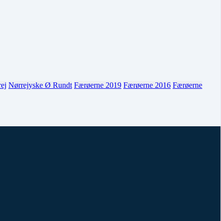
ej
Nørrejyske Ø Rundt
Færøerne 2019
Færøerne 2016
Færøerne