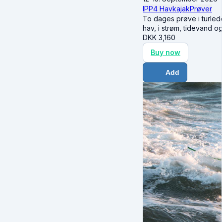
IPP4 Havkajak
Prøver
To dages prøve i turle
hav, i strøm, tidevand o
DKK
3,160
Buy now
Add