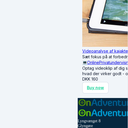
Videoanalyse af kajakte
Sæt fokus på at forbedre 
💻
Online
Privatundervis
Optag videoklip af dig s
hvad der virker godt - 
DKK
160
Buy now
Lyngvænget 8
Glyngøre