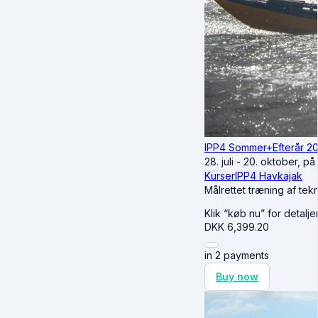
IPP4 Sommer+Efterår 2
28. juli - 20. oktober, p
Kurser
IPP4 Havkajak
Målrettet træning af tek
Klik “køb nu” for detalj
DKK
6,399.20
in 2 payments
Buy now