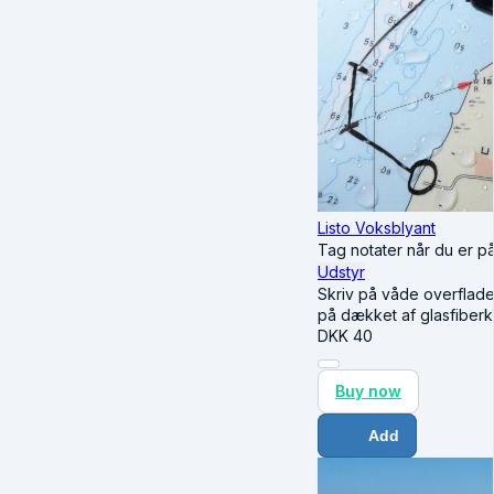
Listo Voksblyant
Tag notater når du er p
Udstyr
Skriv på våde overflader
på dækket af glasfiberk
DKK
40
Buy now
Add