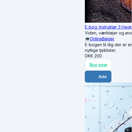
E-bog: Instruktør 3 Havk
Viden, værktøjer og øve
💻
Online
Bøger
E-bogen til dig der er er
nyttige tjeklister.
DKK
200
Buy now
Add