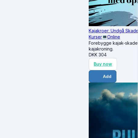
Kajakroer: Undgå Skad
Kurser
💻
Online
Forebygge kajak-skader 
kajakroning.
DKK
304
Buy now
Add