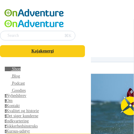
⌘K
Search
Kajakenergi
Shop
Blog
Podcast
Goodies
Nyhedsbrev
n
Om
o
Kontakt
k
Kvalitet og historie
k
Det siger kunderne
d
Indkvartering
i
Sikkerhedsinstruks
s
Kursus-udstyr
k