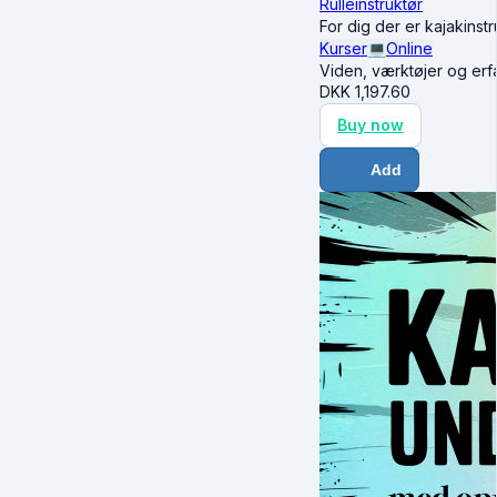
Rulleinstruktør
For dig der er kajakinstr
Kurser
💻
Online
Viden, værktøjer og erfar
DKK
1,197.60
Buy now
Add