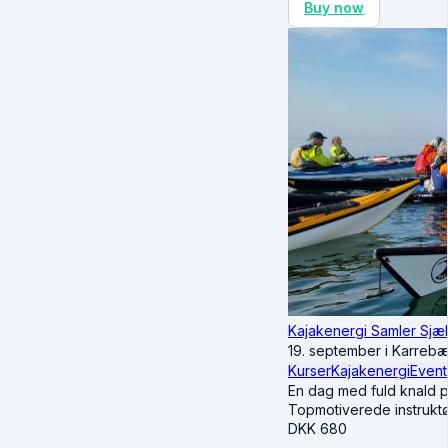
Buy now
Kajakenergi Samler Sjæ
19. september i Karreb
Kurser
Kajakenergi
Event
En dag med fuld knald p
Topmotiverede instruktø
DKK
680