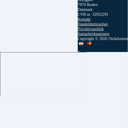
7870 Roslev
Danmark
CVR nr. 32952291
Kontakt
Handelsbetingelser
Privatlivspolitik
Samarbejdspartnere
Copyright © 2026 OnAdventu