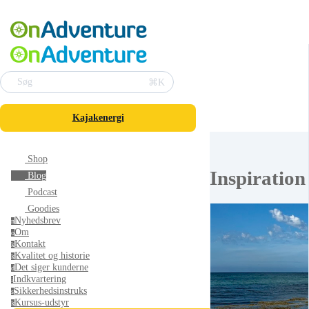
⌘K
Søg
Kajakenergi
Shop
Inspiration
Blog
Podcast
Goodies
Nyhedsbrev
n
Om
o
Kontakt
k
Kvalitet og historie
k
Det siger kunderne
d
Indkvartering
i
Sikkerhedsinstruks
s
Kursus-udstyr
k