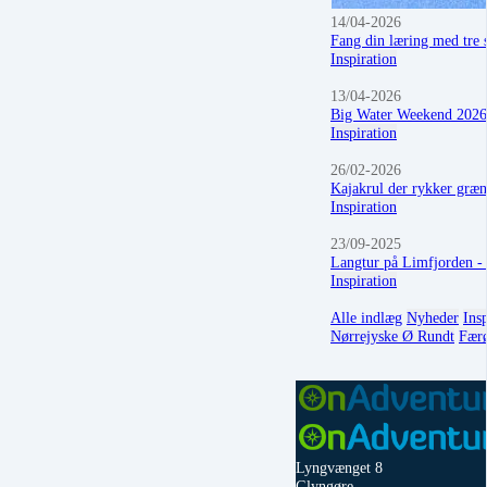
14/04-2026
Fang din læring med tre 
Inspiration
13/04-2026
Big Water Weekend 2026
Inspiration
26/02-2026
Kajakrul der rykker græn
Inspiration
23/09-2025
Langtur på Limfjorden - 
Inspiration
Alle indlæg
Nyheder
Ins
Nørrejyske Ø Rundt
Fær
Lyngvænget 8
Glyngøre