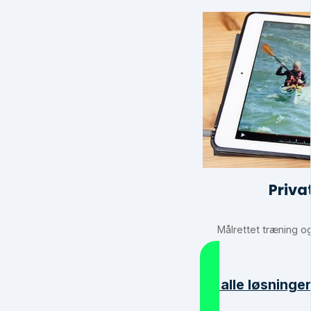
Priva
Målrettet træning og
Se alle løsninge