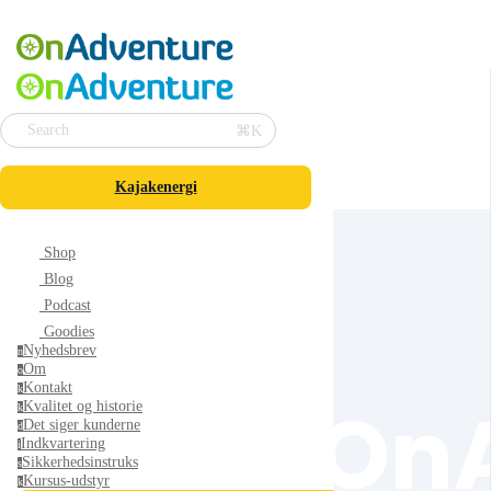
⌘K
Search
Kajakenergi
Shop
Blog
Podcast
Goodies
Nyhedsbrev
n
Om
o
Kontakt
k
On
Kvalitet og historie
k
Det siger kunderne
d
Indkvartering
i
Sikkerhedsinstruks
s
Kursus-udstyr
k