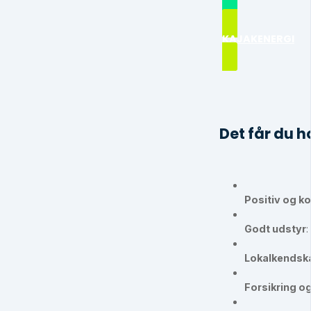
KAJAKENERGI
Det får du 
Positiv og k
Godt udstyr
:
Lokalkendsk
Forsikring o