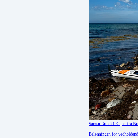
Samsø Rundt i Kajak fra N
Belønningen for vedholdend