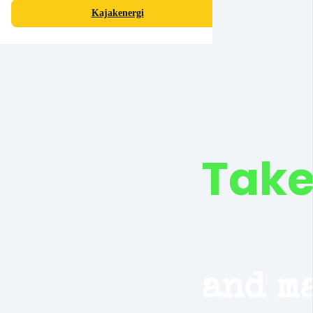
Kajakenergi
Take
and m