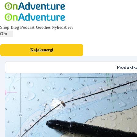
Shop
Blog
Podcast
Goodies
Nyhedsbrev
Om
Kajakenergi
Produktk