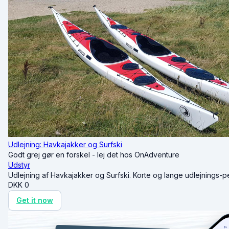
Udlejning: Havkajakker og Surfski
Godt grej gør en forskel - lej det hos OnAdventure
Udstyr
Udlejning af Havkajakker og Surfski. Korte og lange udlejnings-per
DKK
0
Get it now