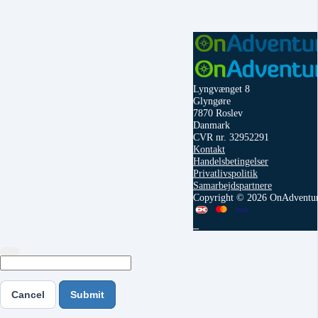
Lyngvænget 8
Glyngøre
7870 Roslev
Danmark
CVR nr. 32952291
Kontakt
Handelsbetingelser
Privatlivspolitik
Samarbejdspartnere
Copyright © 2026 OnAdventu
Cancel
Submit