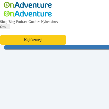
Shop
Blog
Podcast
Goodies
Nyhedsbrev
Om
Kajakenergi