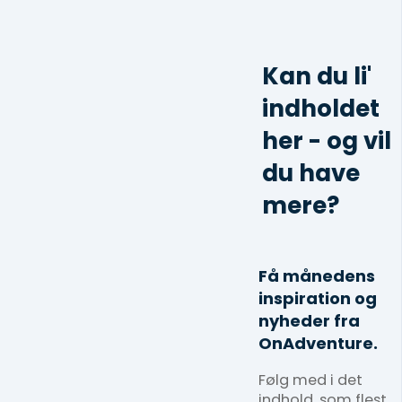
Kan du li'
indholdet
her - og vil
du have
mere?
Få månedens
inspiration og
nyheder fra
OnAdventure.
Følg med i det
indhold, som flest