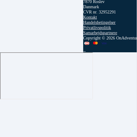
7870 Roslev
Danmark
CVR nr. 32952291
Kontakt
Handelsbetingelser
Privatlivspolitik
Samarbejdspartnere
Copyright © 2026 OnAdventu