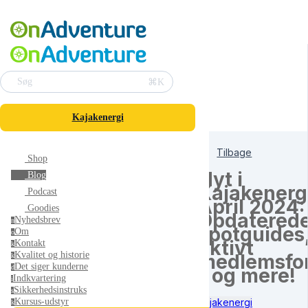
⌘K
Søg
Kajakenergi
Tilbage
Shop
Nyt i
Blog
Kajakenerg
Podcast
April 2024:
Goodies
Opdatered
Nyhedsbrev
n
spotguides
Om
o
aktivt
Kontakt
k
Kvalitet og historie
medlemsfo
k
Det siger kunderne
d
- og mere!
Indkvartering
i
Sikkerhedsinstruks
s
Kajakenergi
Kursus-udstyr
k