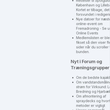
Rettelser til Spotguid
København og Lillebæ
Kortet er tilbage, det
forsvundet i rediger
Nye datoer for næst
online-event om
Fremadroning - Se u
Online Events
Medlemslisten er ble
fikset så den viser fl
sider når du scroller t
bunden.
Nyt i Forum og
Træningsgrupper
Om de bedste kajak
Om vandstandsmålin
strøm for Virksund: 
Bredning og Hjarbæk
Om afmontering af
spraydecks og hvorf
metoder er vigtigt