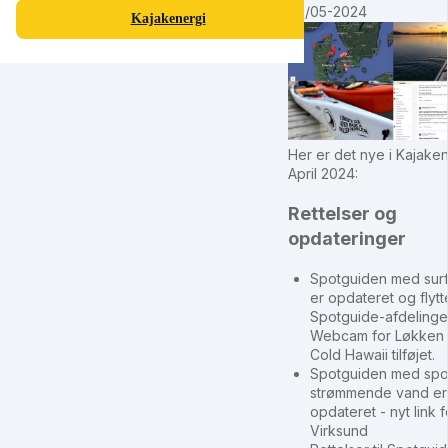
03/05-2024
Kajakenergi
Her er det nye i Kajaken
April 2024:
Rettelser og
opdateringer
Spotguiden med sur
er opdateret og flyttet
Spotguide-afdelinge
Webcam for Løkken
Cold Hawaii tilføjet.
Spotguiden med spot
strømmende vand er
opdateret - nyt link f
Virksund