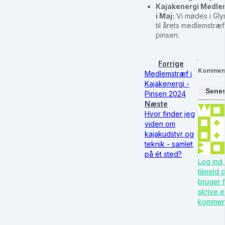
Kajakenergi Medl
i Maj:
Vi mødes i Gl
til årets medlemstræf 
pinsen.
Forrige
Kommen
Medlemstræf i
Kajakenergi -
Sene
Pinsen 2024
Næste
Hvor finder jeg
viden om
kajakudstyr og
teknik - samlet
på ét sted?
Log ind 
tilmeld 
bruger f
skrive 
kommen