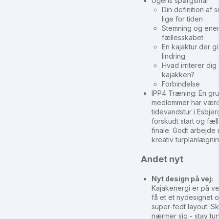
Ugens spørgsmål
Din definition af 
lige for tiden
Stemning og energ
fællesskabet
En kajaktur der g
lindring
Hvad irriterer dig 
kajakken?
Forbindelse
IPP4 Træning: En gr
medlemmer har være
tidevandstur i Esbje
forskudt start og fæl
finale. Godt arbejde
kreativ turplanlægnin
Andet nyt
Nyt design på vej:
Kajakenergi er på vej 
få et et nydesignet 
super-fedt layout. Ski
nærmer sig - stay tu