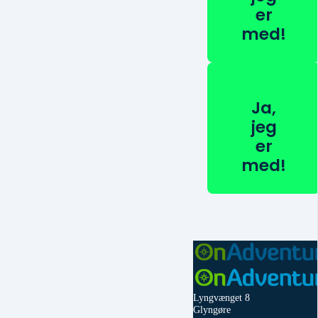
er
med!
Ja,
jeg
er
med!
Lyngvænget 8
Glyngøre