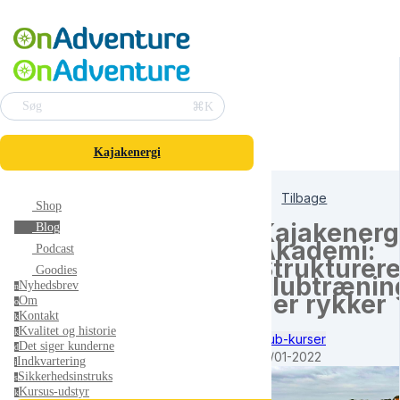
⌘K
Søg
Kajakenergi
Tilbage
Shop
Kajakenerg
Blog
Akademi:
Podcast
Strukturere
Goodies
klubtrænin
Nyhedsbrev
n
der rykker
Om
o
Kontakt
k
Kvalitet og historie
k
Klub-kurser
Det siger kunderne
d
10/01-2022
Indkvartering
i
Sikkerhedsinstruks
s
Kursus-udstyr
k