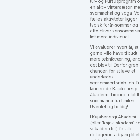
tur- og kursusprogram 
en aktiv vintersæson m
svømmehal og yoga. Vo
fælles aktiviteter ligger
typisk forår-sommer og
ofte bliver sensommere
lidt mere individuel.
Vi evaluerer hvert år, at 
gerne ville have tilbudt
mere tekniktræning, en
det blev til. Derfor greb 
chancen for at lave et
anderledes
sensommerforløb, da T
lancerede Kajakenergi
Akademi. Timingen faldt
som manna fra himlen:
Uventet og heldig!
I Kajakenergi Akademi
(eller ‘kajak-akademi’ s
vi kalder det) fik alle
deltagerne adgang til et