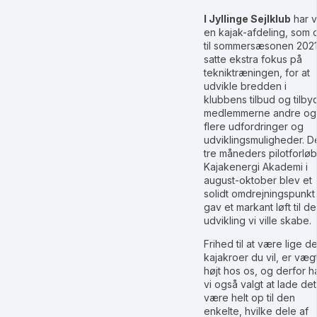
I Jyllinge Sejlklub
har v
en kajak-afdeling, som 
til sommersæsonen 202
satte ekstra fokus på
tekniktræningen, for at
udvikle bredden i
klubbens tilbud og tilby
medlemmerne andre og
flere udfordringer og
udviklingsmuligheder. D
tre måneders pilotforløb
Kajakenergi Akademi i
august-oktober blev et
solidt omdrejningspunkt
gav et markant løft til d
udvikling vi ville skabe.
Frihed til at være lige d
kajakroer du vil, er væg
højt hos os, og derfor h
vi også valgt at lade det
være helt op til den
enkelte, hvilke dele af