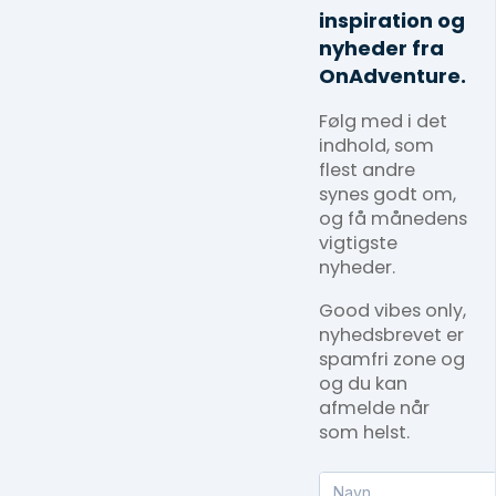
inspiration og
nyheder fra
OnAdventure.
Følg med i det
indhold, som
flest andre
synes godt om,
og få månedens
vigtigste
nyheder.
Good vibes only,
nyhedsbrevet er
spamfri zone og
og du kan
afmelde når
som helst.
Navn