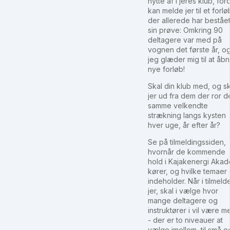
nytte af i jeres klub, ford
kan melde jer til et forlø
der allerede har beståe
sin prøve: Omkring 90
deltagere var med på
vognen det første år, o
jeg glæder mig til at åb
nye forløb!
Skal din klub med, og sk
jer ud fra dem der ror d
samme velkendte
strækning langs kysten
hver uge, år efter år?
Se på tilmeldingssiden,
hvornår de kommende
hold i Kajakenergi Akad
kører, og hvilke temaer
indeholder. Når i tilmeld
jer, skal i vælge hvor
mange deltagere og
instruktører i vil være m
- der er to niveauer at
vælge imellem, til små o