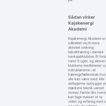
Sådan virker
Kajakenergi
Akademi
Kajakenergi Akademi er
målrettet vej til mere
aktivitet omkring
tekniktræning i danske
havkajakklubber. Et forl
varer 8 uger, og aktiver
klubbens medlemmer o
instruktørerne i et
træningsfællesskab hvo
alle kan være med: Alle
deltagerne opbygger e
stærkere teknik uanset
niveau: Første-års roer
kan tage masser af ny
viden og erfaring med s
og selv de erfarne