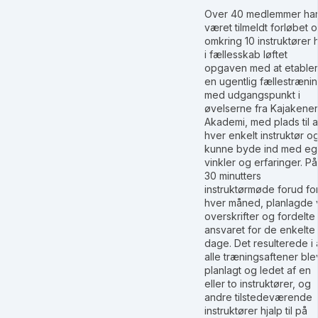
Over 40 medlemmer ha
været tilmeldt forløbet 
omkring 10 instruktører 
i fællesskab løftet
opgaven med at etable
en ugentlig fællestræni
med udgangspunkt i
øvelserne fra Kajakener
Akademi, med plads til a
hver enkelt instruktør o
kunne byde ind med e
vinkler og erfaringer. På
30 minutters
instruktørmøde forud fo
hver måned, planlagde 
overskrifter og fordelte
ansvaret for de enkelte
dage. Det resulterede i 
alle træningsaftener ble
planlagt og ledet af en
eller to instruktører, og
andre tilstedeværende
instruktører hjalp til på