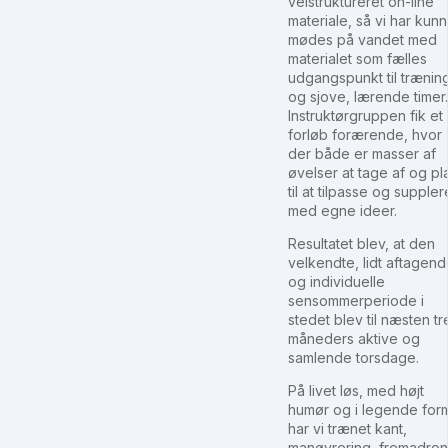
velstruktureret on-line
materiale, så vi har kunn
mødes på vandet med
materialet som fælles
udgangspunkt til trænin
og sjove, lærende timer.
Instruktørgruppen fik et
forløb forærende, hvor
der både er masser af
øvelser at tage af og pl
til at tilpasse og suppler
med egne ideer.
Resultatet blev, at den
velkendte, lidt aftagen
og individuelle
sensommerperiode i
stedet blev til næsten tr
måneders aktive og
samlende torsdage.
På livet løs, med højt
humør og i legende for
har vi trænet kant,
manøvrering, fremadron