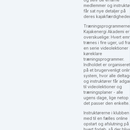
medlemmer og instruktø
får sat nye detaljer på
deres kajakfærdigheder
Træningsprogrammerne 
Kajakenergi Akademi er
overskuelige: Hvert em
trænes i fire uger, ud fra
en serie videolektioner
køreklare
træningsprogrammer.
Indholdet er organiseret
på et brugervenligt onli
system, hvor alle deltag
og instruktører får adg
til videolektioner og
træningsplaner - alle
ugens dage, lige netop 
det passer den enkelte.
Instruktørerne i klubben
med til en fælles online
opstart og afslutning på
hvert forløb, så der bliv