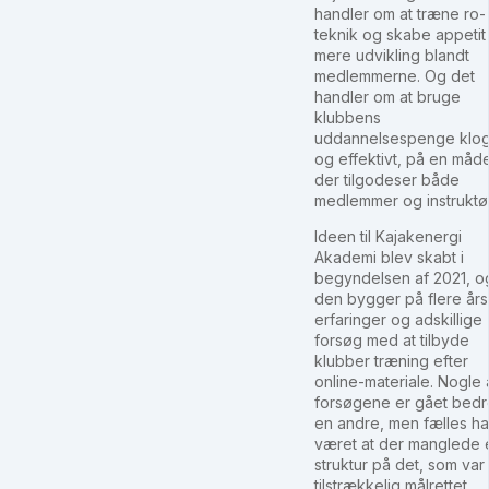
handler om at træne ro-
teknik og skabe appetit
mere udvikling blandt
medlemmerne. Og det
handler om at bruge
klubbens
uddannelsespenge klog
og effektivt, på en måd
der tilgodeser både
medlemmer og instruktør
Ideen til Kajakenergi
Akademi blev skabt i
begyndelsen af 2021, o
den bygger på flere års
erfaringer og adskillige
forsøg med at tilbyde
klubber træning efter
online-materiale. Nogle 
forsøgene er gået bedr
en andre, men fælles ha
været at der manglede 
struktur på det, som var
tilstrækkelig målrettet,