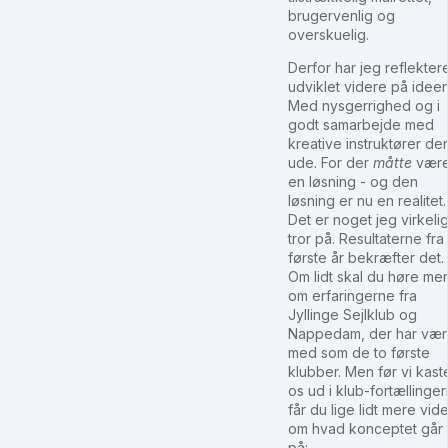
brugervenlig og
overskuelig.
Derfor har jeg reflekter
udviklet videre på ideen
Med nysgerrighed og i
godt samarbejde med
kreative instruktører der
ude. For der
måtte
vær
en løsning - og den
løsning er nu en realitet.
Det er noget jeg virkeli
tror på. Resultaterne fra
første år bekræfter det.
Om lidt skal du høre me
om erfaringerne fra
Jyllinge Sejlklub og
Nappedam, der har vær
med som de to første
klubber. Men før vi kast
os ud i klub-fortællinge
får du lige lidt mere vi
om hvad konceptet går
på: