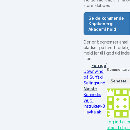
store klubber.
Se de kommende
Kajakenergi
Akademi hold
Der er begrænset antal
pladser på hvert forløb,
meld jer til i god tid ind
start.
Forrige
Kommentare
Downwind
på Surfski:
Seneste
Sallingsund
Næste
Kenneths
vej til
Instruktør-3
Havkajak
Log ind elle
tilmeld dig 