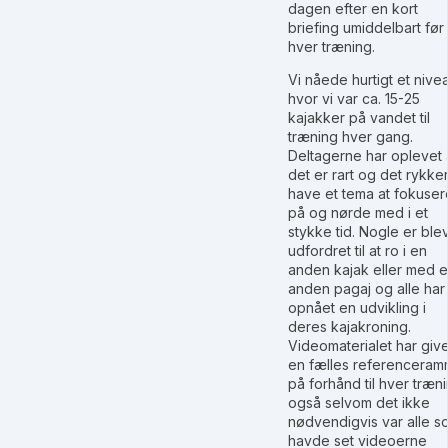
dagen efter en kort
briefing umiddelbart før
hver træning.
Vi nåede hurtigt et nive
hvor vi var ca. 15-25
kajakker på vandet til
træning hver gang.
Deltagerne har oplevet 
det er rart og det rykker
have et tema at fokuser
på og nørde med i et
stykke tid. Nogle er ble
udfordret til at ro i en
anden kajak eller med 
anden pagaj og alle har
opnået en udvikling i
deres kajakroning.
Videomaterialet har give
en fælles referencera
på forhånd til hver træni
også selvom det ikke
nødvendigvis var alle s
havde set videoerne