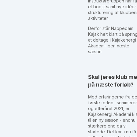
Instruktørgruppen har få
et boost samt nye idéer t
strukturering af klubben
aktiviteter.
Derfor står Nappedam
Kajak helt klart på spring 
at deltage i Kajakenergi
Akademi igen næste
sæson.
Skal jeres klub m
på næste forløb?
Med erfaringerne fra de
første forløb i sommere
og efteråret 2021, er
Kajakenergi Akademi kl
til en ny sæson - endnu
stærkere end da vi
startede. Det kan i nu få