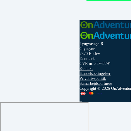
Lyngvænget 8
Glyngøre
7870 Roslev
Danmark
CVR nr. 32952291
Kontakt
Handelsbetingelser
Privatlivspolitik
Samarbejdspartnere
Copyright © 2026 OnAdventu