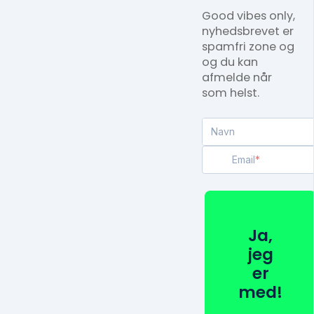
Good vibes only,
nyhedsbrevet er
spamfri zone og
og du kan
afmelde når
som helst.
Navn
Email
Ja,
jeg
er
med!