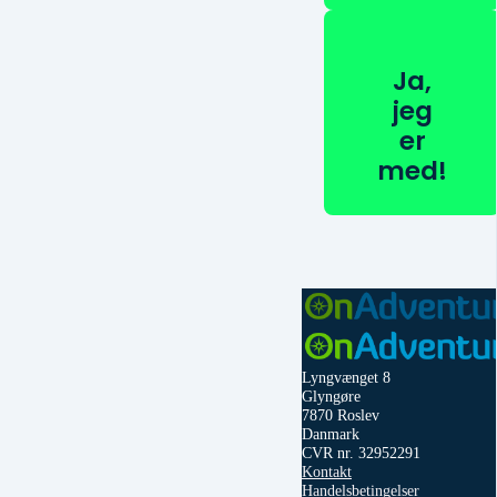
Ja,
jeg
er
med!
Lyngvænget 8
Glyngøre
7870 Roslev
Danmark
CVR nr. 32952291
Kontakt
Handelsbetingelser