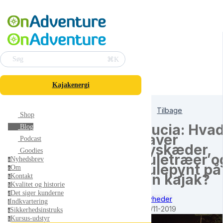
⌘K
Søg
Kajakenergi
Tilbage
Shop
Lucia: Hva
Blog
laver
Podcast
lyskæder,
Goodies
juletræer o
Nyhedsbrev
n
julepynt på
Om
o
en kajak?
Kontakt
k
Kvalitet og historie
k
Det siger kunderne
d
Nyheder
Indkvartering
i
18/11-2019
Sikkerhedsinstruks
s
Kursus-udstyr
k