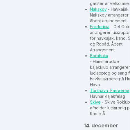
gæster er velkomne.
Nakskov
- Havkajak
Nakskov arrangerer 
åbent arrangement.
Fredericia
- Get Out
arrangerer luciaopto
for havkajak, kano, 
og Robåd. Åbent
Arrangement
Bornholm
- Hammerodde
kajakklub arrangerer
luciaoptog og sang f
havkajakroere på Ha
Havn.
Tórshavn, Færøerne
Havnar Kajakfélag
Skive
- Skive Roklub
afholder luciaronig 
Karup Å
14. december