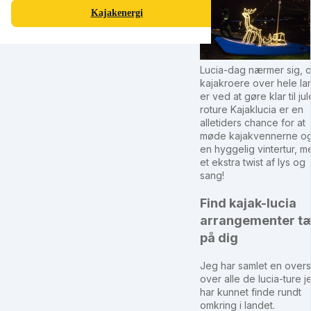
Kajakenergi
Lucia-dag nærmer sig, 
kajakroere over hele la
er ved at gøre klar til ju
roture Kajaklucia er en
alletiders chance for at
møde kajakvennerne og
en hyggelig vintertur, m
et ekstra twist af lys og
sang!
Find kajak-lucia
arrangementer t
på dig
Jeg har samlet en overs
over alle de lucia-ture j
har kunnet finde rundt
omkring i landet.