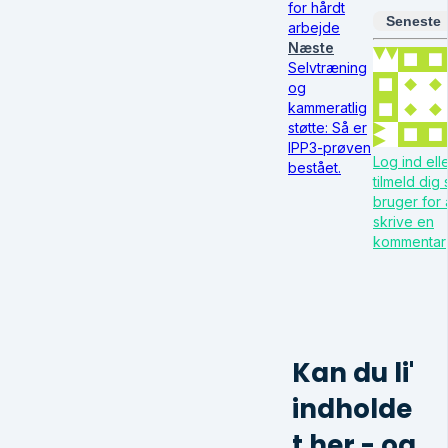
for hårdt
Seneste
arbejde
Næste
Selvtræning
og
kammeratlig
støtte: Så er
IPP3-prøven
Log ind ell
bestået.
tilmeld dig
bruger for 
skrive en
kommentar
Kan du li'
indholde
t her - og