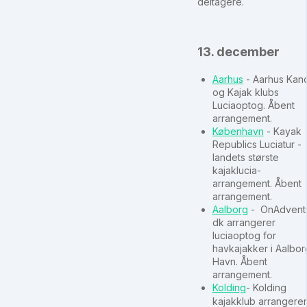
deltagere.
13. december
Aarhus
- Aarhus Kan
og Kajak klubs
Luciaoptog. Åbent
arrangement.
København
- Kayak
Republics Luciatur -
landets største
kajaklucia-
arrangement. Åbent
arrangement.
Aalborg
- OnAdventu
dk arrangerer
luciaoptog for
havkajakker i Aalbor
Havn. Åbent
arrangement.
Kolding
- Kolding
kajakklub arrangerer