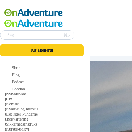
⌘K
Søg
Kajakenergi
Shop
Blog
Podcast
Goodies
Nyhedsbrev
n
Om
o
Kontakt
k
Kvalitet og historie
k
Det siger kunderne
d
Indkvartering
i
Sikkerhedsinstruks
s
Kursus-udstyr
k