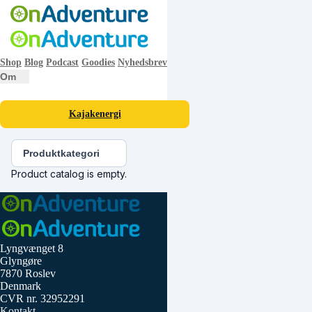
Shop
Blog
Podcast
Goodies
Nyhedsbrev
Om
Kajakenergi
Produktkategori
Product catalog is empty.
Lyngvænget 8
Glyngøre
7870 Roslev
Denmark
CVR nr. 32952291
Kontakt