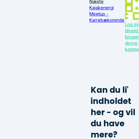
Næste
Kajakenergi
Meetup -
Karrebæksminde
Log ind
tilmel
bruger
skrive
komme
Kan du li'
indholdet
her - og vil
du have
mere?