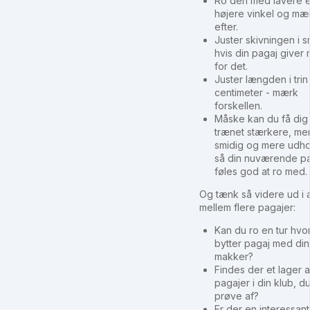
Ro den med lavere e
højere vinkel og mæ
efter.
Juster skivningen i sm
hvis din pagaj giver
for det.
Juster længden i trin 
centimeter - mærk
forskellen.
Måske kan du få dig 
trænet stærkere, me
smidig og mere udh
så din nuværende p
føles god at ro med.
Og tænk så videre ud i 
mellem flere pagajer:
Kan du ro en tur hvo
bytter pagaj med din
makker?
Findes der et lager a
pagajer i din klub, d
prøve af?
Er der en interessan