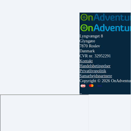
Lyngvænget 8
Glyngøre
7870 Roslev
Danmark
CVR nr. 32952291
Kontakt
Handelsbetingelser
Privatlivspolitik
Samarbejdspartnere
Copyright © 2026 OnAdventu