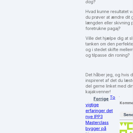
dag
?
Hvad kunne resultatet v
du prøver at ændre dit 
længden eller skivning 
foretrukne pagaj?
Ville det hjælpe dig at s
tanken om den perfekte
og i stedet skifte mellem
og tilpasse din roning?
Det håber jeg, og hvis 
inspireret af det du læst
del gerne linket med di
kajakvenner!
To
Forrige
Komme
vigtige
erfaringer det
Sene
nye IPP3
Masterclass
bygger på