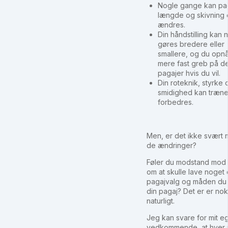
Nogle gange kan pa
længde og skivning
ændres.
Din håndstilling kan 
gøres bredere eller
smallere, og du opnå
mere fast greb på de
pagajer hvis du vil.
Din roteknik, styrke 
smidighed kan træn
forbedres.
Men, er det ikke svært 
de ændringer?
Føler du modstand mod
om at skulle lave noget o
pagajvalg og måden du
din pagaj? Det er er nok
naturligt.
Jeg kan svare for mit e
vedkommende, at hver 