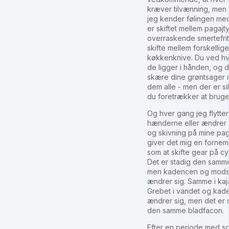
kræver tilvænning, men 
jeg kender følingen me
er skiftet mellem pagajt
overraskende smertefrit
skifte mellem forskellige
køkkenknive. Du ved h
de ligger i hånden, og 
skære dine grøntsager
dem alle - men der er si
du foretrækker at bruge
Og hver gang jeg flytter
hænderne eller ændrer
og skivning på mine pag
giver det mig en forne
som at skifte gear på cy
Det er stadig den samm
men kadencen og mods
ændrer sig. Samme i kaj
Grebet i vandet og kad
ændrer sig, men det er 
den samme bladfacon.
Efter en periode med so