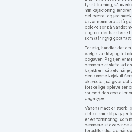
fysisk træning, så mærke
min kajakroning ændrer s
det bedre, og jeg mærk
bliver nemmere at få g
oplevelser på vandet 
pagajer der har større 
som står rigtig godt fast 
For mig, handler det om 
vælge værktøj og teknik
opgaven. Pagajen er m
nemmere at skifte ud e
kajakken, så selv når je
den samme kajak til fler
aktiviteter, så giver det 
forskellige oplevelser 
ror med den ene eller 
pagajtype.
Vanens magt er stærk, 
det kommer til pagajer.
er en forhindring, som 
nemmere at overvinde 
forestiller dig. Og når d