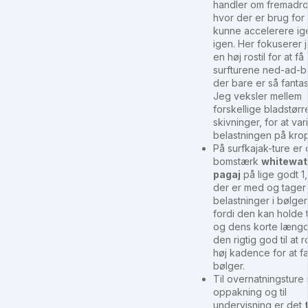
handler om fremadro
hvor der er brug for 
kunne accelerere ig
igen. Her fokuserer 
en høj rostil for at få
surfturene ned-ad-
der bare er så fantas
Jeg veksler mellem
forskellige bladstørr
skivninger, for at var
belastningen på kro
På surfkajak-ture er 
bomstærk
whitewat
pagaj
på lige godt 1
der er med og tager 
belastninger i bølger
fordi den kan holde ti
og dens korte læng
den rigtig god til at 
høj kadence for at f
bølger.
Til overnatningsture
oppakning og til
undervisning er det