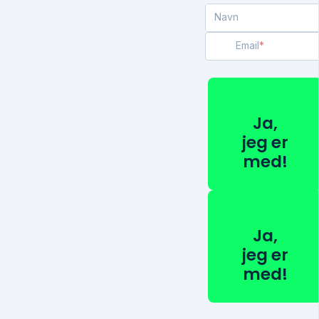
Navn
Email
Ja,
jeg er
med!
Ja,
jeg er
med!