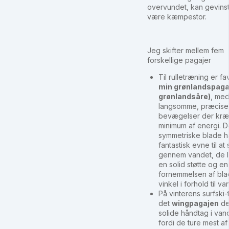
overvundet, kan gevins
være kæmpestor.
Jeg skifter mellem fem
forskellige pagajer
Til rulletræning er fa
min grønlandspagaj
grønlandsåre)
, me
langsomme, præcise
bevægelser der kræ
minimum af energi. D
symmetriske blade h
fantastisk evne til at
gennem vandet, de l
en solid støtte og e
fornemmelsen af bla
vinkel i forhold til va
På vinterens surfski-
det
wingpagajen
der
solide håndtag i van
fordi de ture mest af 