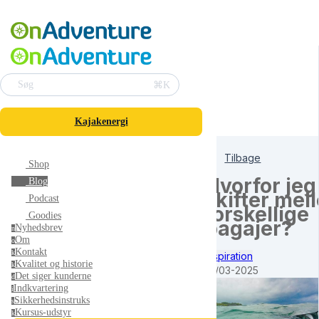
⌘K
Søg
Kajakenergi
Tilbage
Shop
Hvorfor jeg
Blog
skifter mel
Podcast
forskellige
Goodies
pagajer?
Nyhedsbrev
n
Om
o
Kontakt
k
Inspiration
Kvalitet og historie
k
14/03-2025
Det siger kunderne
d
Indkvartering
i
Sikkerhedsinstruks
s
Kursus-udstyr
k