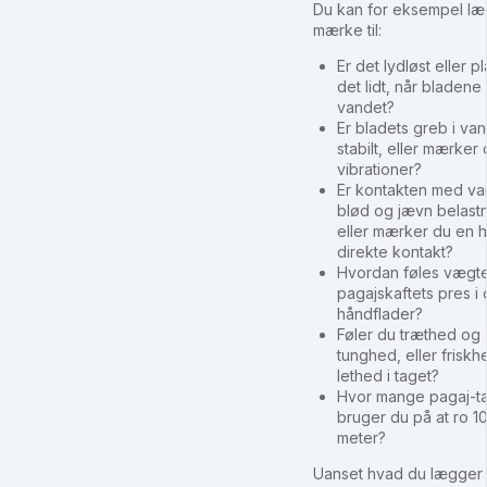
Du kan for eksempel l
mærke til:
Er det lydløst eller p
det lidt, når bladen
vandet?
Er bladets greb i va
stabilt, eller mærker
vibrationer?
Er kontakten med va
blød og jævn belastn
eller mærker du en 
direkte kontakt?
Hvordan føles vægt
pagajskaftets pres i 
håndflader?
Føler du træthed og
tunghed, eller frisk
lethed i taget?
Hvor mange pagaj-t
bruger du på at ro 1
meter?
Uanset hvad du lægge