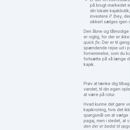
på brugt-markedet el
din lokale kajakbutik
investere i? (hey, de
sikkert sælges igen 
Den åbne og tålmodige 
er vigtig, for der er ikk
quick fix
. Der er til gen
spændende rejse ud i p
fornemmelse, som du k
fortsætte på så længe d
kajak.
Prøv at tænke dig tilba
vandet, til din egen opl
at være på rotur.
Hvad kunne det gøre ve
kajakroning, hvis det ikk
spørgsmål om at vælge
pagaj, men i stedet, at 
den der er bedst til opg