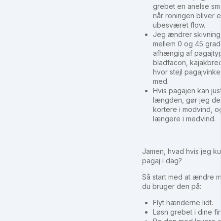
grebet en anelse sma
når roningen bliver e
ubesværet flow.
Jeg ændrer skivnin
mellem 0 og 45 grad
afhængig af pagajty
bladfacon, kajakbre
hvor stejl pagajvinkel
med.
Hvis pagajen kan just
længden, gør jeg den
kortere i modvind, og
længere i medvind.
Jamen, hvad hvis jeg ku
pagaj i dag?
Så start med at ændre 
du bruger den på:
Flyt hænderne lidt.
Løsn grebet i dine fi