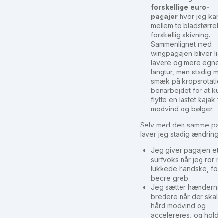
forskellige
euro-
pagajer
hvor jeg kan
mellem to bladstørre
forskellig skivning.
Sammenlignet med
wingpagajen bliver li
lavere og mere egnet
langtur, men stadig 
smæk på kropsrotat
benarbejdet for at k
flytte en lastet kajak
modvind og bølger.
Selv med den samme pa
laver jeg stadig ændrin
Jeg giver pagajen et
surfvoks når jeg ror
lukkede handske, for
bedre greb.
Jeg sætter hændern
bredere når der skal
hård modvind og
accelereres, og hol