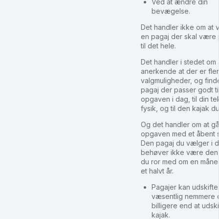
Ved at ændre din
bevægelse.
Det handler ikke om at
en pagaj der skal være 
til det hele.
Det handler i stedet om 
anerkende at der er fle
valgmuligheder, og fin
pagaj der passer godt ti
opgaven i dag, til din t
fysik, og til den kajak du 
Og det handler om at gå 
opgaven med et åbent s
Den pagaj du vælger i 
behøver ikke være de
du ror med om en måned
et halvt år.
Pagajer kan udskifte
væsentlig nemmere 
billigere end at udski
kajak.