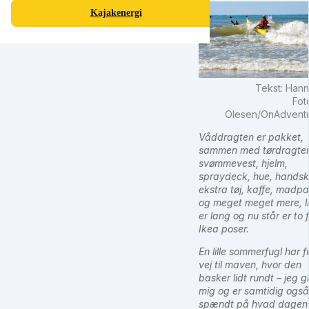
Kajakenergi
Tekst: Han
Fot
Olesen/OnAdventu
Våddragten er pakket,
sammen med tørdragte
svømmevest, hjelm,
spraydeck, hue, handsk
ekstra tøj, kaffe, madp
og meget meget mere, l
er lang og nu står er to 
Ikea poser.
En lille sommerfugl har 
vej til maven, hvor den
basker lidt rundt – jeg 
mig og er samtidig også
spændt på hvad dagen 