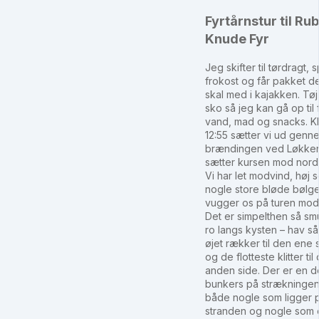
Fyrtårnstur til Ru
Knude Fyr
Jeg skifter til tørdragt, 
frokost og får pakket de
skal med i kajakken. Tøj
sko så jeg kan gå op til 
vand, mad og snacks. Kl
12:55 sætter vi ud genn
brændingen ved Løkke
sætter kursen mod nord 
Vi har let modvind, høj s
nogle store bløde bølge
vugger os på turen mod 
Det er simpelthen så smu
ro langs kysten – hav så
øjet rækker til den ene 
og de flotteste klitter til
anden side. Der er en d
bunkers på strækningen
både nogle som ligger 
stranden og nogle som 