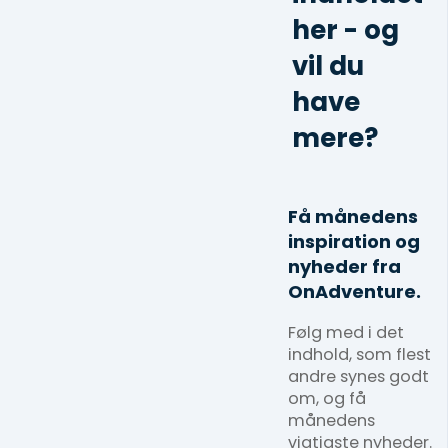
her - og
vil du
have
mere?
Få månedens
inspiration og
nyheder fra
OnAdventure.
Følg med i det
indhold, som flest
andre synes godt
om, og få
månedens
vigtigste nyheder.