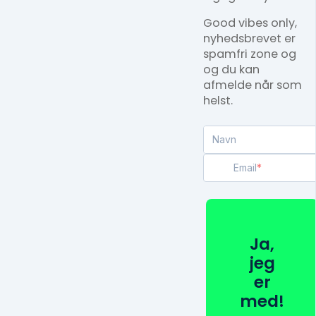
Good vibes only,
nyhedsbrevet er
spamfri zone og
og du kan
afmelde når som
helst.
Navn
Email
Ja,
jeg
er
med!