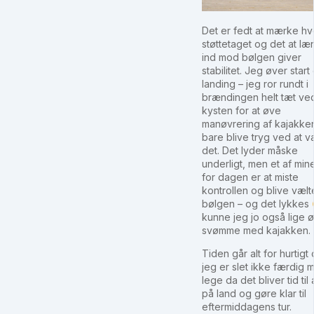
Det er fedt at mærke h
støttetaget og det at læ
ind mod bølgen giver
stabilitet. Jeg øver start
landing – jeg ror rundt i
brændingen helt tæt ve
kysten for at øve
manøvrering af kajakke
bare blive tryg ved at v
det. Det lyder måske
underligt, men et af min
for dagen er at miste
kontrollen og blive vælt
bølgen – og det lykkes 
kunne jeg jo også lige ø
svømme med kajakken.
Tiden går alt for hurtigt
jeg er slet ikke færdig 
lege da det bliver tid til 
på land og gøre klar til
eftermiddagens tur.