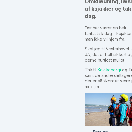
Omklædning, læs
af kajakker og tak 
dag.
Det har været en helt
fantastisk dag – kajaktu
man ikke vil hjem fra.
Skal jeg til Vesterhavet 
JA, det er helt sikkert o
gerne hurtigst muligt
Tak til
Kajakenergi
og T
samt de andre deltager
det er så skønt at være 
med jer.
Forrige