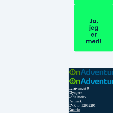
Ja,
jeg
er
med!
Lyngvænget 8
Glyngøre
7870 Roslev
Danmark
CVR nr. 32952291
Kontakt