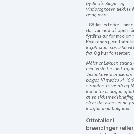
byde på. Bølge- og
vindprognosen tjekkes l
gang mere.
- Sådan indleder Hanne
der var med på april m
fyrtårns-tur for medlemm
Kajakenergi, sin fortæll
kajakturen man ikke vil
fra
. Og hun fortsætter:
Målet er Løkken strand
min første tur med kajak
Vesterhavets brusende
bølger. Vi mødes kl. 10:
stranden, hilser på og f
kort intro til dagen efter
at en sikkerhedsbriefing
så er det ellers ud og p
kræfter med bølgerne.
Ottetaller i
brændingen (eller