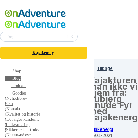
⌘K
Søg
Kajakenergi
Tilbage
Shop
Kajakturen
Blog
man ikke vi
Podcast
hjem fra:
Goodies
Rubjerg
Nyhedsbrev
n
Knude Fyr
Om
o
med
Kontakt
k
Kvalitet og historie
Kajakenerg
k
Det siger kunderne
d
Indkvartering
i
Kajakenergi
Sikkerhedsinstruks
s
25/04-2021
Kursus-udstyr
k