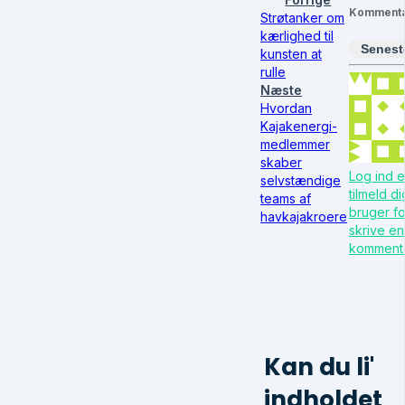
Kommenta
Strøtanker om
kærlighed til
Senest
kunsten at
rulle
Næste
Hvordan
Kajakenergi-
medlemmer
skaber
Log ind e
selvstændige
tilmeld d
teams af
bruger fo
havkajakroere
skrive en
komment
Kan du li'
indholdet