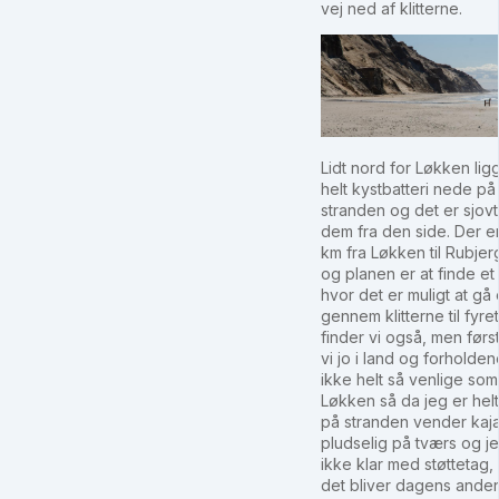
vej ned af klitterne.
Lidt nord for Løkken lig
helt kystbatteri nede på
stranden og det er sjovt
dem fra den side. Der er
km fra Løkken til Rubjer
og planen er at finde et
hvor det er muligt at gå
gennem klitterne til fyret
finder vi også, men først
vi jo i land og forholden
ikke helt så venlige so
Løkken så da jeg er helt
på stranden vender kaj
pludselig på tværs og j
ikke klar med støttetag,
det bliver dagens ande