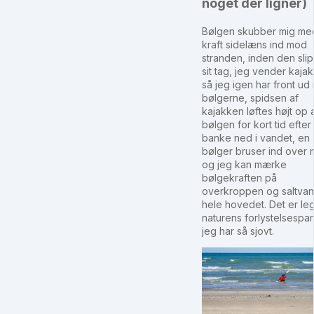
noget der ligner)
Bølgen skubber mig med
kraft sidelæns ind mod
stranden, inden den sli
sit tag, jeg vender kaja
så jeg igen har front u
bølgerne, spidsen af
kajakken løftes højt op 
bølgen for kort tid efter 
banke ned i vandet, en
bølger bruser ind over 
og jeg kan mærke
bølgekraften på
overkroppen og saltvan
hele hovedet. Det er leg
naturens forlystelsespa
jeg har så sjovt.