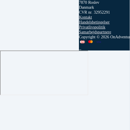
7870 Roslev
Danmark
CVR nr. 32952291
Kontakt
Handelsbetingelser
Privatlivspolitik
Samarbejdspartnere
Copyright © 2026 OnAdventu