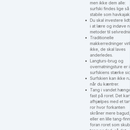
men ikke dem alle:
surfski findes lige så
stabile som havkajak
Du skal investere lidt
i at lære og indøve 
metoder til selvredni
Traditionelle
makkerredninger vir
ikke, de skal laves
anderledes.
Langturs-brug og
overnatningsture er 
surfskiens stærke si
Surfskien kan ikke ru
når du kæntrer.
Tang i vandet hæng
fast på roret. Det ka
afhjælpes med et ta
ror hvor forkanten
skråner mere bagud
eller en lille tang-fin
foran roret som sku