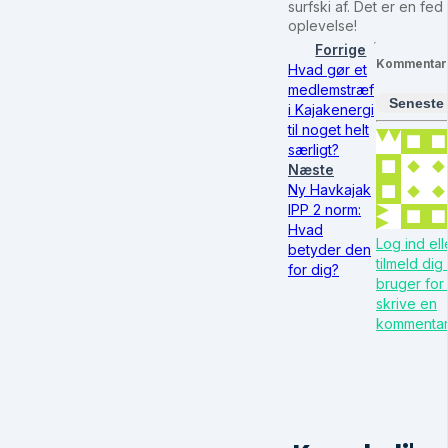
surfski af. Det er en fed
oplevelse!
Forrige
Kommentar
Hvad gør et
medlemstræf
Seneste
i Kajakenergi
til noget helt
særligt?
Næste
Ny Havkajak
IPP 2 norm:
Hvad
Log ind ell
betyder den
tilmeld dig
for dig?
bruger for 
skrive en
kommenta