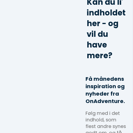
Kan du li'
indholdet
her - og
vil du
have
mere?
Få månedens
inspiration og
nyheder fra
OnAdventure.
Følg med i det
indhold, som
flest andre synes
godt om, og få