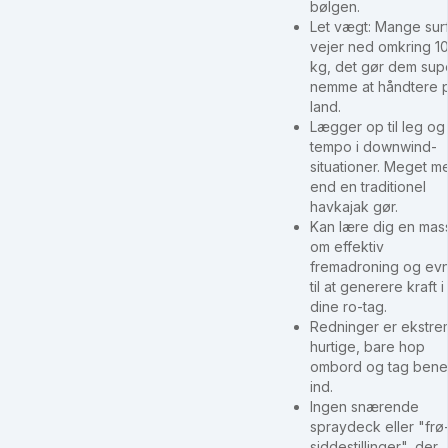
bølgen.
Let vægt: Mange surf
vejer ned omkring 10
kg, det gør dem sup
nemme at håndtere 
land.
Lægger op til leg og
tempo i downwind-
situationer. Meget m
end en traditionel
havkajak gør.
Kan lære dig en mas
om effektiv
fremadroning og ev
til at generere kraft i
dine ro-tag.
Redninger er ekstre
hurtige, bare hop
ombord og tag ben
ind.
Ingen snærende
spraydeck eller "frø
siddestillinger", der