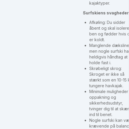
kajaktyper.
Surfskiens svagheder
Afkøling: Du sidder
åbent og skal isoler
ben og fødder hvis 
er koldt.
Manglende dæksline
men nogle surfski ha
heldigvis håndtag at
holde fast i.
Skrøbeligt skrog:
Skroget er ikke så
stærkt som en 10-15 k
tungere havkajak.
Minimale muligheder 
oppakning og
sikkerhedsudstyr,
tvinger dig til at skæ
ind til benet.
Nogle surfski kan v
krævende på balanc