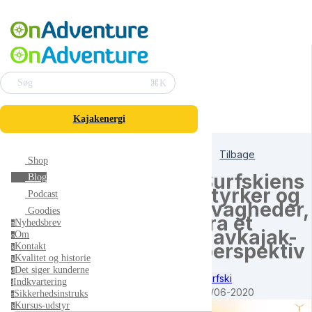
⌘K
Søg
Kajakenergi
Tilbage
Shop
Surfskiens
Blog
styrker og
Podcast
svagheder,
Goodies
fra et
Nyhedsbrev
n
havkajak-
Om
o
perspektiv
Kontakt
k
Kvalitet og historie
k
Det siger kunderne
d
Surfski
Indkvartering
i
10/06-2020
Sikkerhedsinstruks
s
Kursus-udstyr
k