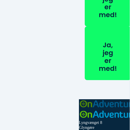
er
med!
Ja,
jeg
er
med!
Lyngvænget 8
Glyngøre