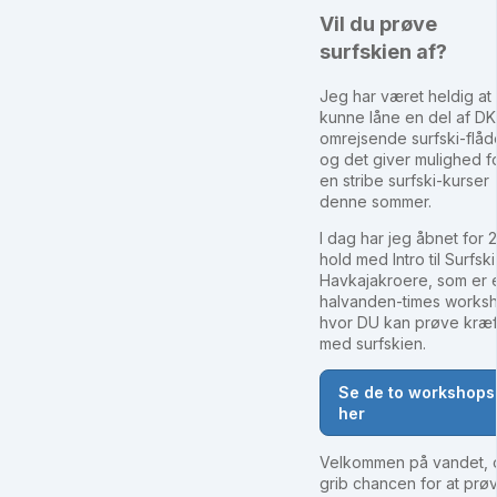
Vil du prøve
surfskien af?
Jeg har været heldig at
kunne låne en del af DK
omrejsende surfski-flåd
og det giver mulighed f
en stribe surfski-kurser
denne sommer.
I dag har jeg åbnet for 2
hold med Intro til Surfski
Havkajakroere, som er 
halvanden-times works
hvor DU kan prøve kræf
med surfskien.
Se de to workshops
her
Velkommen på vandet, 
grib chancen for at prø