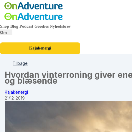
Shop
Blog
Podcast
Goodies
Nyhedsbrev
Om
Kajakenergi
Tilbage
Hvordan vinterroning giver ener
og blæsende
Kajakenergi
21/12-2019