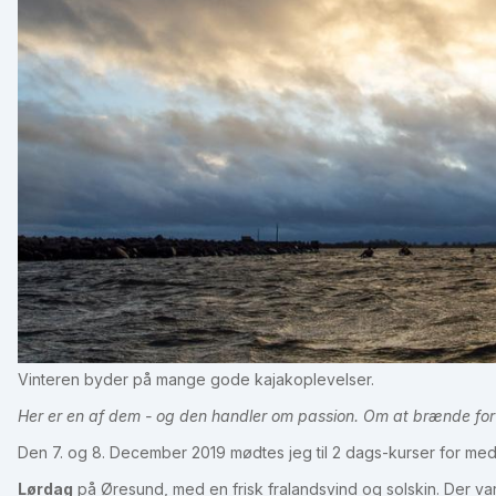
Vinteren byder på mange gode kajakoplevelser.
Her er en af dem - og den handler om passion. Om at brænde for
Den 7. og 8. December 2019 mødtes jeg til 2 dags-kurser for med
Lørdag
på Øresund, med en frisk fralandsvind og solskin. Der var