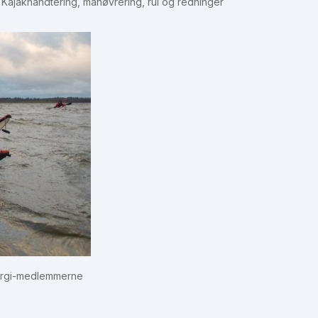
: Kajakhåndtering, manøvrering, rul og redninger
nergi-medlemmerne