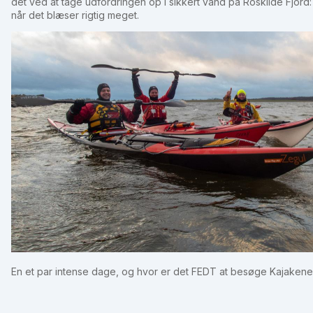
det ved at tage udfordringen op i sikkert vand på Roskilde Fjord
når det blæser rigtig meget.
En et par intense dage, og hvor er det FEDT at besøge Kajake