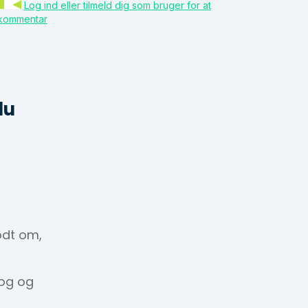
Log ind eller tilmeld dig som bruger for at
 kommentar
du
odt om,
 og og