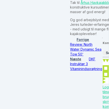
Tak til
Århus Havkajakkl
konstruktive kursustimer
masser af god energi!
Og god arbejdslyst med 
Jeres turleder-erfaringe
- med udsigt til mange 
kajakoplevelser!
Forrige
Kom
Review: North
Water Dynamic Sea
S
Tow 50'
Næste
DKF
Instruktør 3
Vitaminindsprøjtning
Log 
til
brug
skr
kom