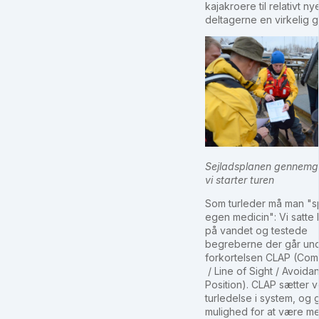
kajakroere til relativt n
deltagerne en virkelig 
Sejladsplanen gennemg
vi starter turen
Som turleder må man "sp
egen medicin": Vi satte
på vandet og testede
begreberne der går un
forkortelsen CLAP (Com
/ Line of Sight / Avoida
Position). CLAP sætter 
turledelse i system, og 
mulighed for at være m