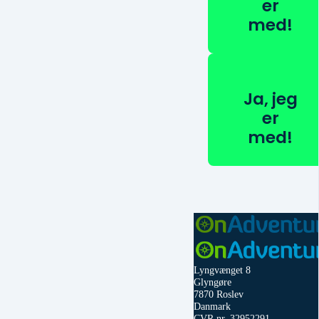
er
med!
Ja, jeg
er
med!
Lyngvænget 8
Glyngøre
7870 Roslev
Danmark
CVR nr. 32952291