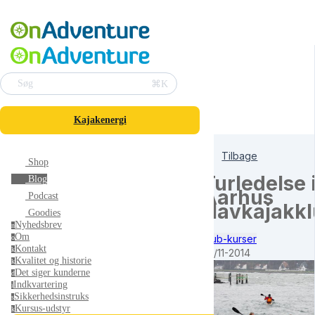
⌘K
Søg
Kajakenergi
Tilbage
Shop
Turledelse 
Blog
Aarhus
Podcast
Havkajakkl
Goodies
Nyhedsbrev
n
Om
Klub-kurser
o
Kontakt
k
23/11-2014
Kvalitet og historie
k
Det siger kunderne
d
Indkvartering
i
Sikkerhedsinstruks
s
Kursus-udstyr
k