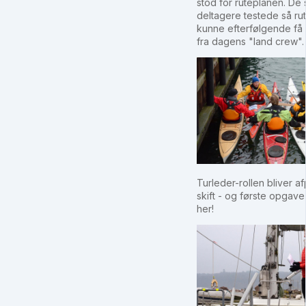
stod for ruteplanen. De 
deltagere testede så ru
kunne efterfølgende få
fra dagens "land crew"
Turleder-rollen bliver a
skift - og første opgave 
her!