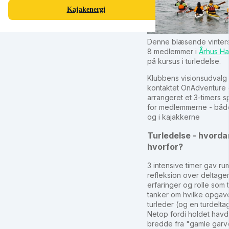
Kajakenergi
Denne blæsende vinter
8 medlemmer i
Århus Ha
på kursus i turledelse.
Klubbens visionsudvalg
kontaktet OnAdventure 
arrangeret et 3-timers s
for medlemmerne - båd
og i kajakkerne
Turledelse - hvorda
hvorfor?
3 intensive timer gav rum 
refleksion over deltag
erfaringer og rolle som 
tanker om hvilke opgav
turleder (og en turdeltag
Netop fordi holdet havd
bredde fra "gamle gar