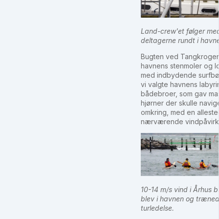
Land-crew'et følger me
deltagerne rundt i havn
Bugten ved Tangkrogen
havnens stenmoler og 
med indbydende surfbø
vi valgte havnens labyrin
bådebroer, som gav mas
hjørner der skulle navig
omkring, med en allest
nærværende vindpåvirk
10-14 m/s vind i Århus b
blev i havnen og træne
turledelse.