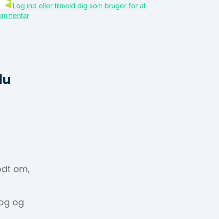
Log ind eller tilmeld dig som bruger for at
kommentar
du
odt om,
 og og