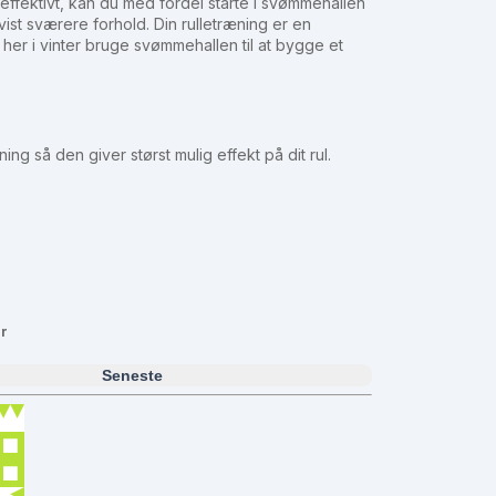
 effektivt, kan du med fordel starte i svømmehallen
dvist sværere forhold. Din rulletræning er en
her i vinter bruge svømmehallen til at bygge et
ning så den giver størst mulig effekt på dit rul.
r
Seneste