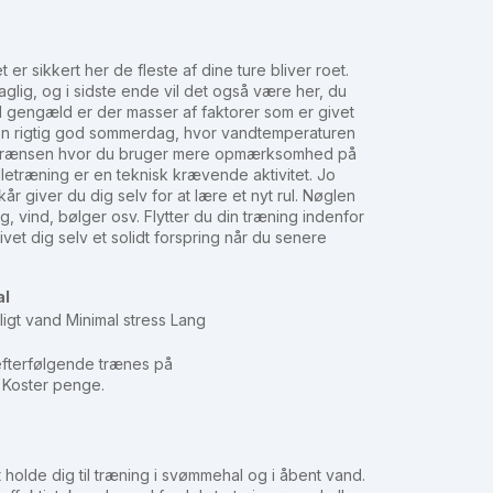
er sikkert her de fleste af dine ture bliver roet.
daglig, og i sidste ende vil det også være her, du
Til gengæld er der masser af faktorer som er givet
å en rigtig god sommerdag, hvor vandtemperaturen
år grænsen hvor du bruger mere opmærksomhed på
letræning er en teknisk krævende aktivitet. Jo
år giver du dig selv for at lære et nyt rul. Nøglen
, vind, bølger osv. Flytter du din træning indenfor
givet dig selv et solidt forspring når du senere
l
ligt vand Minimal stress Lang
 efterfølgende trænes på
 Koster penge.
holde dig til træning i svømmehal og i åbent vand.