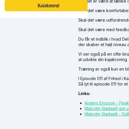
For det er værd at tænke ov
Kajakenergi
Skal det være komfortabel
Skal det være udfordrend
Skal det være med feedb
Du får et indblik i hvad D
der skaber et højt niveau a
Vi ser også på en ofte-br
at udvikle din kajakroning.
Træning er også kun en bl
I Episode 011 af Frihed i 
Så lyt til episode 011 for et
Links:
Anders Ericsson - Peak
Malcolm Gladwell got u
Malcolm Gladwell - Outl