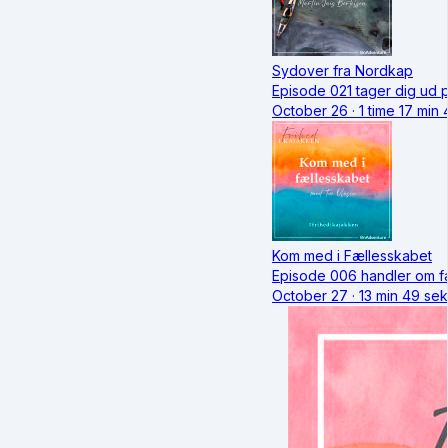
Sydover fra Nordkap
Episode 021 tager dig ud p
October 26 · 1 time 17 min
Kom med i Fællesskabet
Episode 006 handler om fæ
October 27 · 13 min 49 se