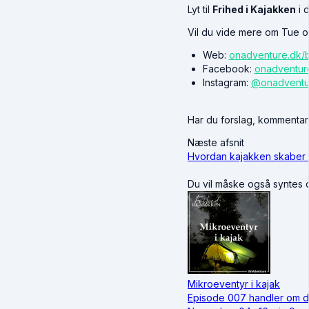
Lyt til
Frihed i Kajakken
i 
Vil du vide mere om Tue o
Web:
onadventure.dk/
Facebook:
onadventur
Instagram:
@onadventu
Har du forslag, kommentare
Næste afsnit
Hvordan kajakken skaber 
Du vil måske også syntes
Mikroeventyr i kajak
Episode 007 handler om de