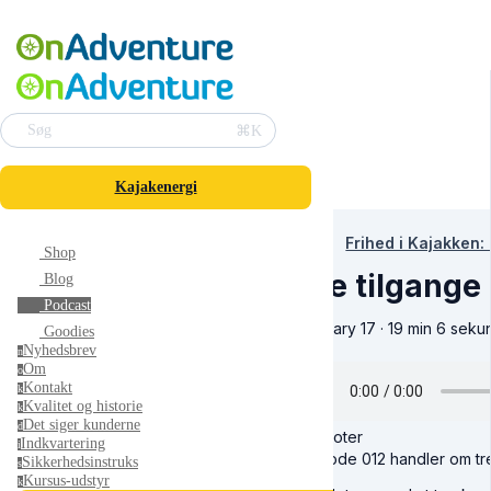
⌘K
Søg
Kajakenergi
Frihed i Kajakken:
Shop
Tre tilgange
Blog
Podcast
January 17 · 19 min 6 seku
Goodies
Nyhedsbrev
n
Om
o
Kontakt
k
Kvalitet og historie
k
Det siger kunderne
d
Vis noter
Indkvartering
i
Episode 012 handler om tre 
Sikkerhedsinstruks
s
Kursus-udstyr
k