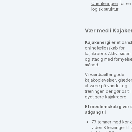
Orienteringen
for en
logisk struktur
Vær med i Kajake
Kajakenergi
er et dans
onlinefællesskab for
kajakroere. Aktivt siden
og stadig med fornyels
måned.
Vi værdsætter gode
kajakoplevelser, glæde
at være på vandet og
træningen der gør os til
dygtigere kajakroere.
Et medlemskab giver 
adgang til
77 temaer med konk
viden & løsninger til 