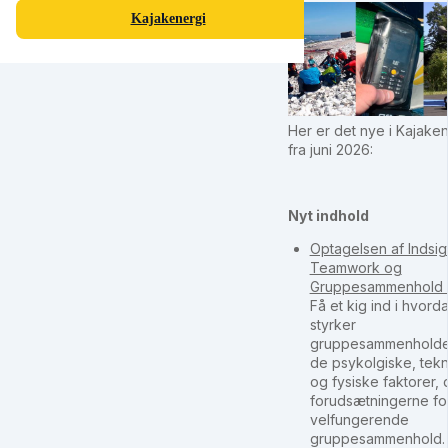
Kajakenergi
Her er det nye i Kajake
fra juni 2026:
Nyt indhold
Optagelsen af Indsig
Teamwork og
Gruppesammenhold e
Få et kig ind i hvord
styrker
gruppesammenholde
de psykolgiske, tekn
og fysiske faktorer, 
forudsætningerne fo
velfungerende
gruppesammenhold.