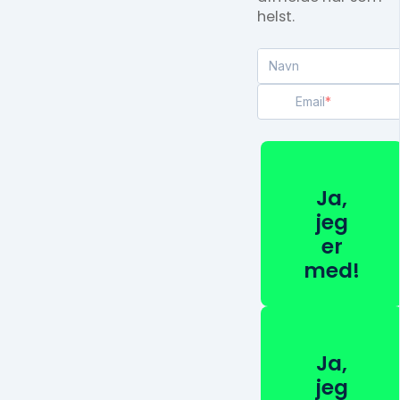
helst.
Navn
Email
Ja,
jeg
er
med!
Ja,
jeg