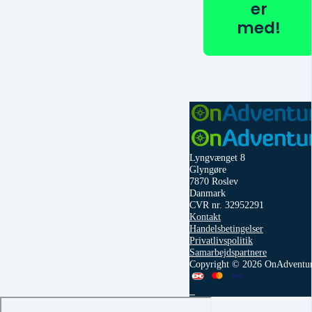
er
med!
Lyngvænget 8
Glyngøre
7870 Roslev
Danmark
CVR nr. 32952291
Kontakt
Handelsbetingelser
Privatlivspolitik
Samarbejdspartnere
Copyright © 2026 OnAdventu