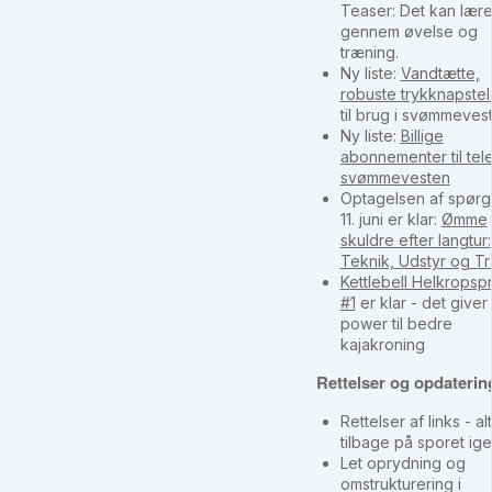
Teaser: Det kan lær
gennem øvelse og
træning.
Ny liste:
Vandtætte,
robuste trykknapste
til brug i svømmeves
Ny liste:
Billige
abonnementer til tele
svømmevesten
Optagelsen af spørg
11. juni er klar:
Ømme
skuldre efter langtur:
Teknik, Udstyr og T
Kettlebell Helkrops
#1
er klar - det giver
power til bedre
kajakroning
Rettelser og opdaterin
Rettelser af links - al
tilbage på sporet ige
Let oprydning og
omstrukturering i