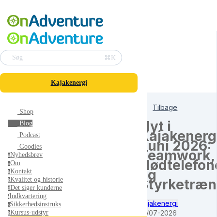
⌘K
Søg
Kajakenergi
Tilbage
Shop
Nyt i
Blog
Kajakenergi
Podcast
Juni 2026:
Goodies
Teamwork,
Nyhedsbrev
n
Nødtelefon
Om
o
og
Kontakt
k
Kvalitet og historie
Styrketræn
k
Det siger kunderne
d
Indkvartering
i
Kajakenergi
Sikkerhedsinstruks
s
01/07-2026
Kursus-udstyr
k