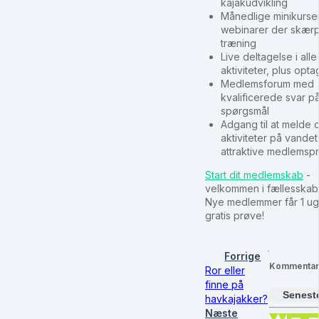
kajakudvikling
Månedlige minikurse
webinarer der skærp
træning
Live deltagelse i alle
aktiviteter, plus opta
Medlemsforum med
kvalificerede svar p
spørgsmål
Adgang til at melde di
aktiviteter på vandet t
attraktive medlemspri
Start dit medlemskab
-
velkommen i fællesskab
Nye medlemmer får 1 u
gratis prøve!
Forrige
Kommentar
Ror eller
finne på
Senest
havkajakker?
Næste