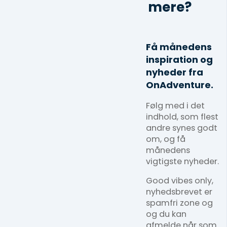
mere?
Få månedens
inspiration og
nyheder fra
OnAdventure.
Følg med i det
indhold, som flest
andre synes godt
om, og få
månedens
vigtigste nyheder.
Good vibes only,
nyhedsbrevet er
spamfri zone og
og du kan
afmelde når som