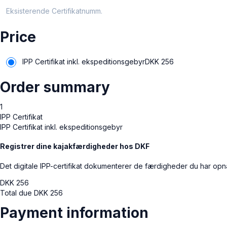
Eksisterende Certifikatnummer eller din fødselsdato (DDMMÅÅ)
Price
IPP Certifikat inkl. ekspeditionsgebyr
DKK
256
Order summary
1
IPP Certifikat
IPP Certifikat inkl. ekspeditionsgebyr
Registrer dine kajakfærdigheder hos DKF
Det digitale IPP-certifikat dokumenterer de færdigheder du har op
DKK
256
Total due
DKK
256
Payment information