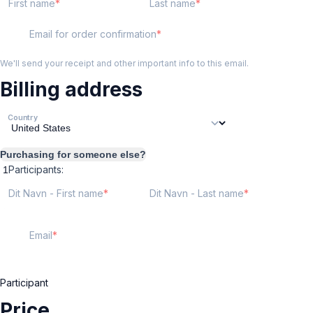
First name
Last name
Email for order confirmation
We'll send your receipt and other important info to this email.
Billing address
Country
Purchasing for someone else?
Participants:
Dit Navn - First name
Dit Navn - Last name
Email
Participant
Price