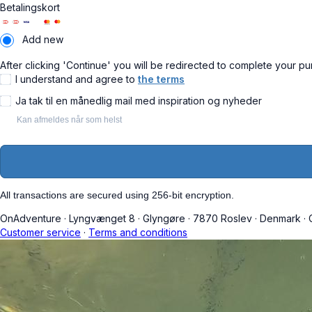
Betalingskort
Add new
After clicking 'Continue' you will be redirected to complete your pu
I understand and agree to
the terms
Ja tak til en månedlig mail med inspiration og nyheder
Kan afmeldes når som helst
All transactions are secured using 256-bit encryption.
OnAdventure
·
Lyngvænget 8
·
Glyngøre
·
7870 Roslev
·
Denmark
·
C
Customer service
·
Terms and conditions