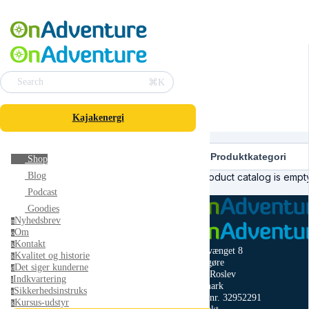
⌘K
Search
Kajakenergi
Produktkategori
Shop
Blog
Product catalog is empty
Podcast
Goodies
Nyhedsbrev
n
Om
o
Kontakt
k
Lyngvænget 8
Kvalitet og historie
k
Glyngøre
Det siger kunderne
d
7870 Roslev
Indkvartering
i
Denmark
Sikkerhedsinstruks
s
CVR nr. 32952291
Kursus-udstyr
k