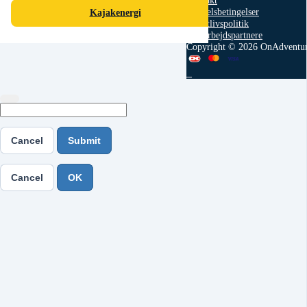
Kontakt
Handelsbetingelser
Kajakenergi
Privatlivspolitik
Samarbejdspartnere
Copyright © 2026 OnAdventu
Cancel
Submit
Cancel
OK