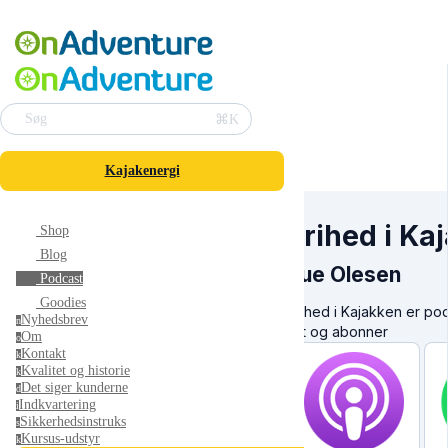
⌘K
Søg
Kajakenergi
Frihed i Ka
Shop
Blog
Tue Olesen
Podcast
Goodies
Frihed i Kajakken er po
Nyhedsbrev
n
Lyt og abonner
Om
o
Kontakt
k
Kvalitet og historie
k
Det siger kunderne
d
Indkvartering
i
Sikkerhedsinstruks
s
Kursus-udstyr
k